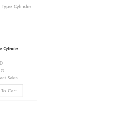
e Cylinder
KD
CG
tact Sales
To Cart