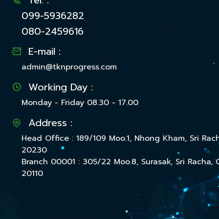
Tel. :
099-5936282
080-2459616
E-mail :
admin@tknprogress.com
Working Day :
Monday - Friday 08.30 - 17.00
Address :
Head Office : 189/109 Moo.1, Nhong Kham, Sri Rac
20230
Branch 00001 : 305/22 Moo.8, Surasak, Sri Racha, 
20110