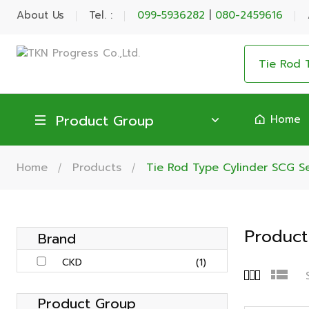
About Us
Tel. :
099-5936282
|
080-2459616
Product Group
Home
Home
Products
Tie Rod Type Cylinder SCG Se
Product
Brand
CKD
(1)
Product Group