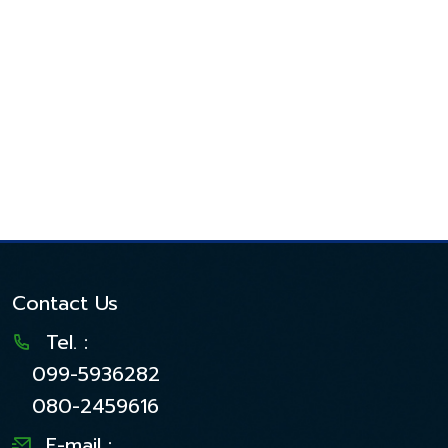
Contact Us
Tel. :
099-5936282
080-2459616
E-mail :