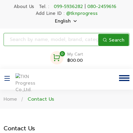
About Us
Tel. :
099-5936282
|
080-2459616
Add Line ID :
@tknprogress
English
Search
0
My Cart
฿00.00
Home
Contact Us
Contact Us