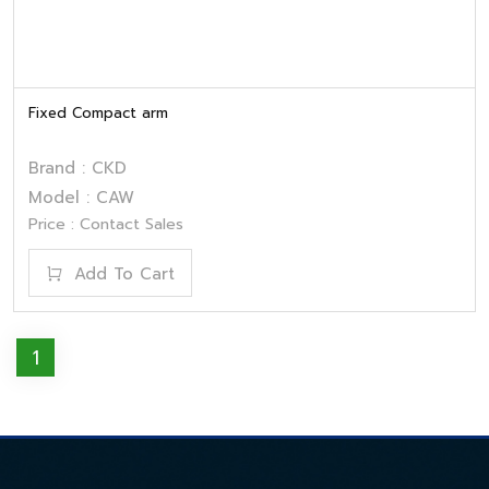
Fixed Compact arm
Brand : CKD
Model : CAW
Price : Contact Sales
Add To Cart
1