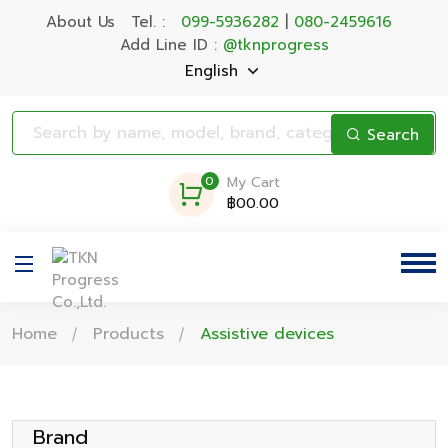
About Us
Tel. :
099-5936282
|
080-2459616
Add Line ID :
@tknprogress
English
Search
0
My Cart
฿00.00
Home
Products
Assistive devices
Brand