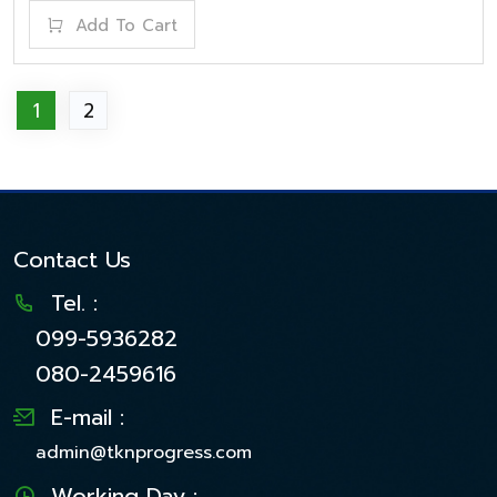
Add To Cart
1
2
Contact Us
Tel. :
099-5936282
080-2459616
E-mail :
admin@tknprogress.com
Working Day :