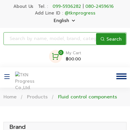
About Us
Tel. :
099-5936282
|
080-2459616
Add Line ID :
@tknprogress
English
Search
0
My Cart
฿00.00
Home
Products
Fluid control components
Brand