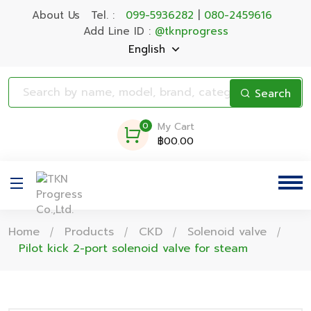
About Us
Tel. :
099-5936282
|
080-2459616
Add Line ID :
@tknprogress
English
Search
0
My Cart
฿00.00
Home
Products
CKD
Solenoid valve
Pilot kick 2-port solenoid valve for steam