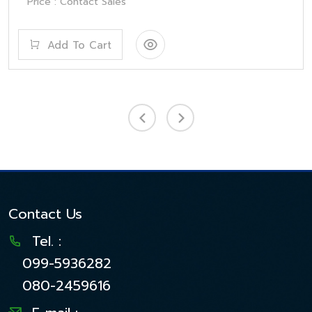
Price : Contact Sales
Add To Cart
Contact Us
Tel. :
099-5936282
080-2459616